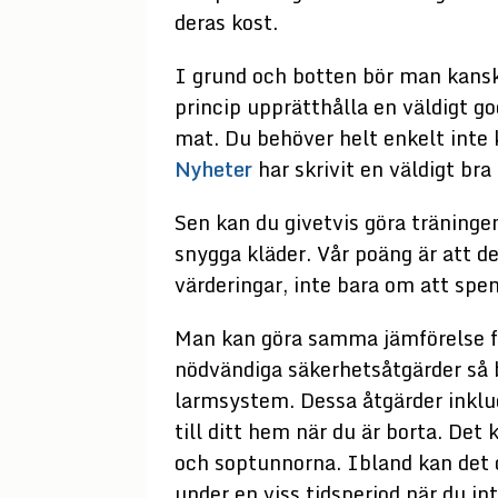
deras kost.
I grund och botten bör man kansk
princip upprätthålla en väldigt g
mat. Du behöver helt enkelt inte k
Nyheter
har skrivit en väldigt bra
Sen kan du givetvis göra träningen
snygga kläder. Vår poäng är att 
värderingar, inte bara om att spe
Man kan göra samma jämförelse fö
nödvändiga säkerhetsåtgärder så b
larmsystem. Dessa åtgärder inklud
till ditt hem när du är borta. Det
och soptunnorna. Ibland kan det 
under en viss tidsperiod när du int