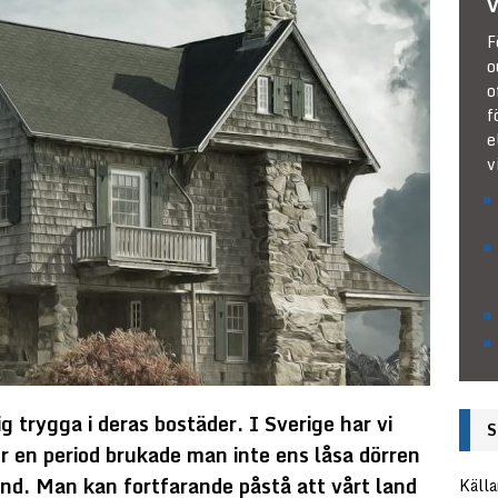
v
F
o
o
f
e
v
g trygga i deras bostäder. I Sverige har vi
S
 en period brukade man inte ens låsa dörren
and. Man kan fortfarande påstå att vårt land
Källa