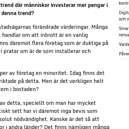
kontr
n trend där människor investerar mer pengar i
i denna trend?
Digit
och n
bostadsägarnas förändrade värderingar. Många
Smart
 handlar om att inbrott är en vanlig
rensa
 finns däremot flera företag som är duktiga på
Vard
i pratar om är de som installerar och
Påver
per av företag en minoritet. Idag finns det
riktade på detta. Men är det verkligen helt
stem i bostaden?
 av detta, speciellt om man har mycket
tiskt sett har vi däremot inga bevis som
bsolut nödvändighet. Kanske är det så att
or i andra länder? Det finns nämligen många