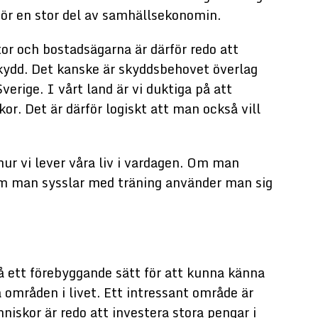
gör en stor del av samhällsekonomin.
tor och bostadsägarna är därför redo att
skydd. Det kanske är skyddsbehovet överlag
verige. I vårt land är vi duktiga på att
kor. Det är därför logiskt att man också vill
ur vi lever våra liv i vardagen. Om man
m man sysslar med träning använder man sig
på ett förebyggande sätt för att kunna känna
a områden i livet. Ett intressant område är
iskor är redo att investera stora pengar i