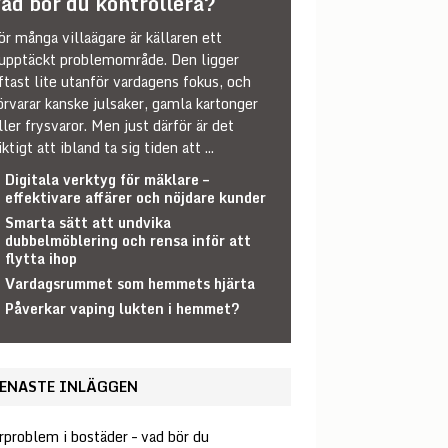
ad bör du kontrollera?
ör många villaägare är källaren ett
upptäckt problemområde. Den ligger
ftast lite utanför vardagens fokus, och
örvarar kanske julsaker, gamla kartonger
ller frysvaror. Men just därför är det
iktigt att ibland ta sig tiden att
...
Digitala verktyg för mäklare –
effektivare affärer och nöjdare kunder
Smarta sätt att undvika
dubbelmöblering och rensa inför att
flytta ihop
Vardagsrummet som hemmets hjärta
Påverkar vaping lukten i hemmet?
ENASTE INLÄGGEN
rproblem i bostäder – vad bör du