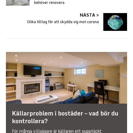
behöver renovera
NÄSTA
Olika tilltag för att skydda sig mot corona
Källarproblem i bostäder – vad bör du
kontrollera?
För många villaägare är källaren ett oupptäckt